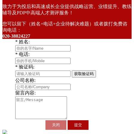
致力于为投后和高速成长企业提供战略运营、业绩提升、教练
辅导及PDP中高端人才测评服务！
您可以留下（姓名+电话+企业待解决难题）或者拨打免费咨
询电话：
020-38824227
*
姓名:
*
电话:
*
验证码:
获取验证码
公司名称:
留言内容:
关闭
提交