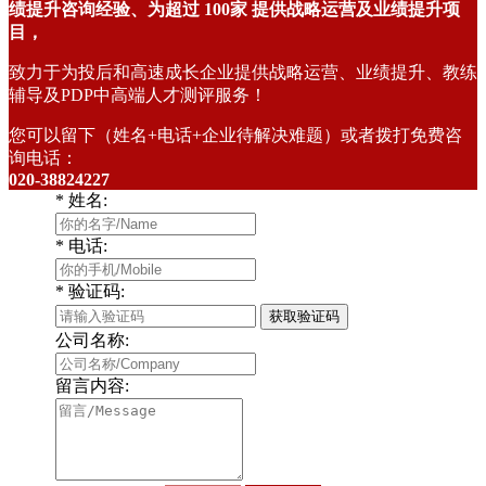
绩提升咨询经验、为超过
100家
提供战略运营及业绩提升项
目，
致力于为投后和高速成长企业提供战略运营、业绩提升、教练
辅导及PDP中高端人才测评服务！
您可以留下（姓名+电话+企业待解决难题）或者拨打免费咨
询电话：
020-38824227
*
姓名:
*
电话:
*
验证码:
获取验证码
公司名称:
留言内容: